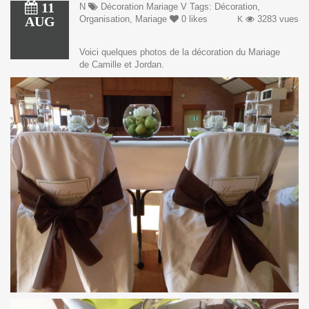
11
Décoration Mariage
Tags: Décoration,
AUG
Organisation, Mariage
0
likes
3283 vues
Voici quelques photos de la décoration du Mariage
de Camille et Jordan.